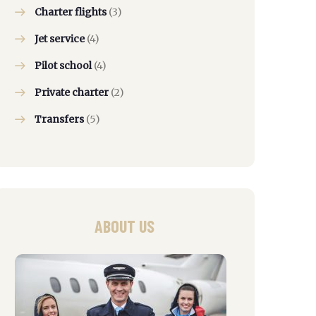
Charter flights
(3)
Jet service
(4)
Pilot school
(4)
Private charter
(2)
Transfers
(5)
ABOUT US