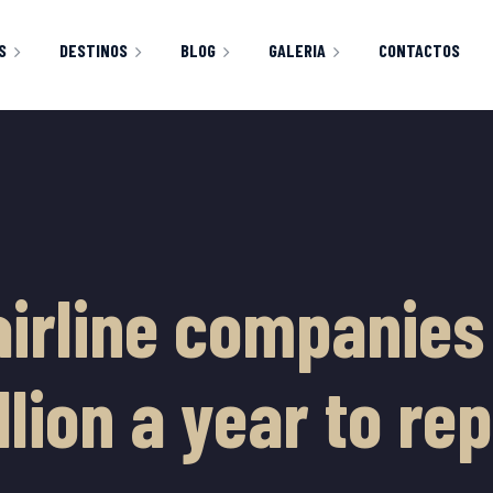
S
DESTINOS
BLOG
GALERIA
CONTACTOS
CLASSIC RIGHT SIDEBAR
IMAGENES
HOP
CART
CHECKOUT
Y ACCOUNT
airline companies 
lion a year to rep