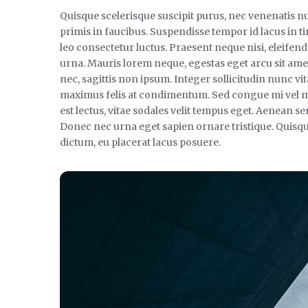
Quisque scelerisque suscipit purus, nec venenatis n
primis in faucibus. Suspendisse tempor id lacus in t
leo consectetur luctus. Praesent neque nisi, eleifen
urna. Mauris lorem neque, egestas eget arcu sit amet,
nec, sagittis non ipsum. Integer sollicitudin nunc vita
maximus felis at condimentum. Sed congue mi vel mass
est lectus, vitae sodales velit tempus eget. Aenean
Donec nec urna eget sapien ornare tristique. Quisqu
dictum, eu placerat lacus posuere.