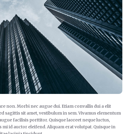
re non. Morbi nec augue dui. Etiam convallis dui a elit
sed sagittis sit amet, vestibulum in sem. Vivamus elementum
augue facilisis porttitor. Quisque laoreet neque luctus,
s mi id auctor eleifend. Aliquam erat volutpat. Quisque in
itae lacinia tincidunt.