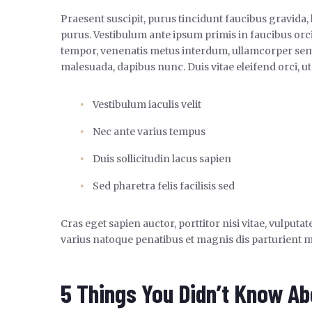
Praesent suscipit, purus tincidunt faucibus gravida,
purus. Vestibulum ante ipsum primis in faucibus orci
tempor, venenatis metus interdum, ullamcorper sem
malesuada, dapibus nunc. Duis vitae eleifend orci, ut
Vestibulum iaculis velit
Nec ante varius tempus
Duis sollicitudin lacus sapien
Sed pharetra felis facilisis sed
Cras eget sapien auctor, porttitor nisi vitae, vulputat
varius natoque penatibus et magnis dis parturient m
5 Things You Didn’t Know Ab