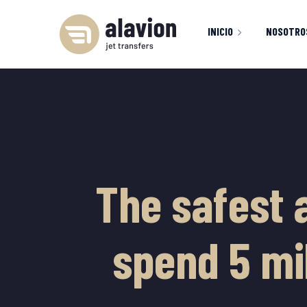
INICIO
NOSOTRO
INICIO
FLOTA
S
404 PAGE
M
The safest 
spend 5 mil