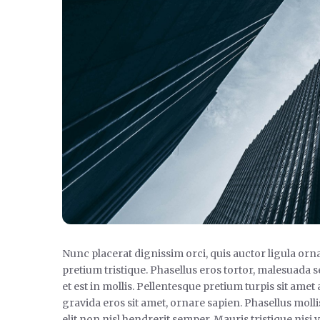
Nunc placerat dignissim orci, quis auctor ligula orna
pretium tristique. Phasellus eros tortor, malesuada 
et est in mollis. Pellentesque pretium turpis sit amet 
gravida eros sit amet, ornare sapien. Phasellus molli
elit non nisl hendrerit semper. Mauris tristique nisi v