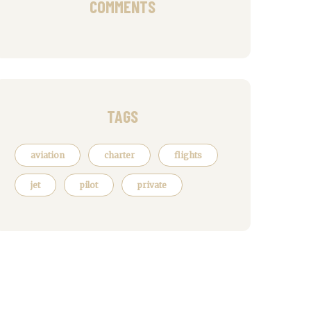
COMMENTS
TAGS
aviation
charter
flights
jet
pilot
private