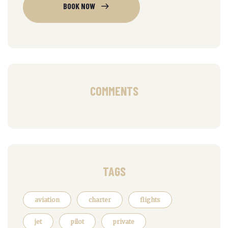
BOOK NOW
COMMENTS
TAGS
aviation
charter
flights
jet
pilot
private