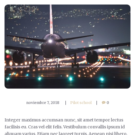
noviembre 7, 2018
|
Pilot school
|
0
Integer maximus accumsan nunc, sit amet tempor lectus
facilisis eu. Cras vel elit felis. Vestibulum convallis ipsum id
aliquam varius. Etiam nec laoreet turpis. Aenean nisi libero,