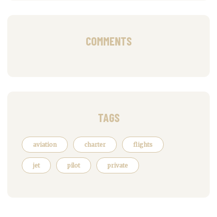
COMMENTS
TAGS
aviation
charter
flights
jet
pilot
private